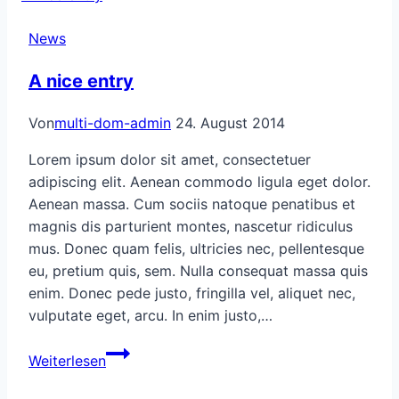
with
News
post
type
A nice entry
„Link“
Von
multi-dom-admin
24. August 2014
Lorem ipsum dolor sit amet, consectetuer
adipiscing elit. Aenean commodo ligula eget dolor.
Aenean massa. Cum sociis natoque penatibus et
magnis dis parturient montes, nascetur ridiculus
mus. Donec quam felis, ultricies nec, pellentesque
eu, pretium quis, sem. Nulla consequat massa quis
enim. Donec pede justo, fringilla vel, aliquet nec,
vulputate eget, arcu. In enim justo,…
A
Weiterlesen
nice
entry