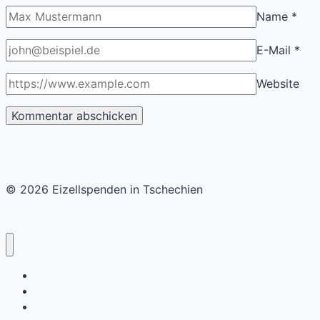
Name
*
E-Mail
*
Website
© 2026 Eizellspenden in Tschechien
A nice post
Datenschutz
Departments