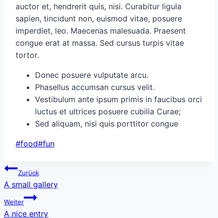
auctor et, hendrerit quis, nisi. Curabitur ligula
sapien, tincidunt non, euismod vitae, posuere
imperdiet, leo. Maecenas malesuada. Praesent
congue erat at massa. Sed cursus turpis vitae
tortor.
Donec posuere vulputate arcu.
Phasellus accumsan cursus velit.
Vestibulum ante ipsum primis in faucibus orci
luctus et ultrices posuere cubilia Curae;
Sed aliquam, nisi quis porttitor congue
Schlagworte:
#
food
#
fun
Beitragsnavigation
Zurück
A small gallery
Weiter
A nice entry