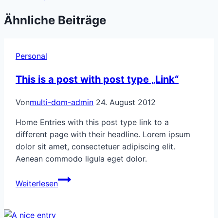
Ähnliche Beiträge
Personal
This is a post with post type „Link“
Von
multi-dom-admin
24. August 2012
Home Entries with this post type link to a
different page with their headline. Lorem ipsum
dolor sit amet, consectetuer adipiscing elit.
Aenean commodo ligula eget dolor.
This
Weiterlesen
is
a
post